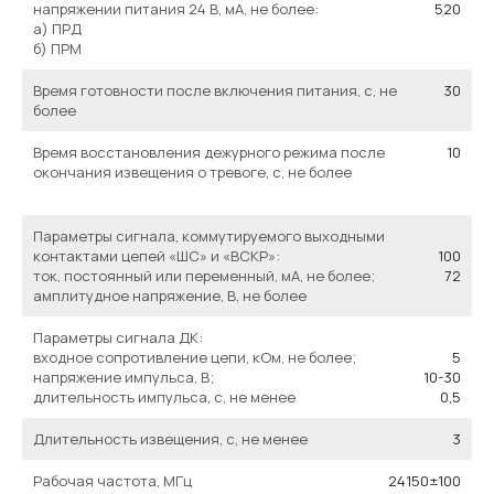
напряжении питания 24 В, мА, не более:
520
а) ПРД
б) ПРМ
Время готовности после включения питания, с, не
30
более
Время восстановления дежурного режима после
10
окончания извещения о тревоге, с, не более
Параметры сигнала, коммутируемого выходными
контактами цепей «ШС» и «ВСКР»:
100
ток, постоянный или переменный, мА, не более;
72
амплитудное напряжение, В, не более
Параметры сигнала ДК:
входное сопротивление цепи, кОм, не более;
5
напряжение импульса, В;
10-30
длительность импульса, с, не менее
0,5
Длительность извещения, с, не менее
3
Рабочая частота, МГц
24150±100