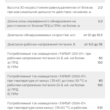
Высота ЗО на расстоянии равноудаленном от блоков
2,0
при максимальной дальности действия, не менее, м
Длина зоны неуверенного обнаружения на
2,0
расстоянии от блоков ПРД и ПРМ, не более, м
Диапазон обнаруживаемых скоростей, м/с
от 0,1 до 10,0
Диапазон рабочих напряжений питания, В
от 9,0 до 36
Потребляемый ток извещателя «ТАРБАТ-200-01», при
рабочем напряжении питания 24 В, мА, не более:
80
а) ПРД
100
б) ПРМ
Потребляемый ток извещателя «ТАРБАТ-200А-01»,
при температуре от минус (35±5) до плюс 55 °С и
80
рабочем напряжении питания 24 В, мА, не более:
100
а) ПРД
б) ПРМ
Потребляемый ток извещателя «ТАРБАТ-200А-01»,
при температуре ниже минус (35±5) °С и рабочем
510