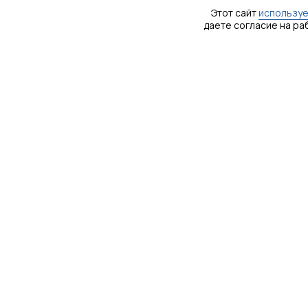
Этот сайт
используе
даете согласие на ра
Особенности
Извещатель рассчитан на непрерывную
круглосуточную работу в условиях
открытого воздуха и сохраняет свои
характеристики при температуре
окружающей среды от минус 40°С до 65°С
и относительной влажности воздуха до
100% при температуре плюс 25°С.