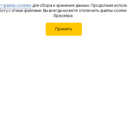
т файлы cookies
для сбора и хранения данных. Продолжая исполь
боту с этими файлами. Вы всегда можете отключить файлы cookie
браузера.
Принять
Извещатель защищен от переполюсовки
питающих напряжений в результате
ошибочных действий персонала и от
импульсов напряжением до 1000В
длительностью до 1 мс, наводимых в
соединительных линиях во время грозы.